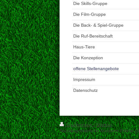
Die Skills-Gruppe
Die Film-Gruppe
Die Back- & Spiel-Gruppe
Die Ruf-Bereitschaft
Haus-Tiere
Die Konzeption
offene Stellenangebote
Impressum
Datenschutz
Druckversion
|
Sitemap
Sozialpsychiatrische Assistenz Fritzlar (